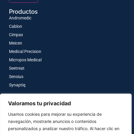
Productos
Andromedic
Cablon
Cimpax
Meicen
Medical Precision
Micropos Medical
Seetreat
Sensius
Synaptiq
Legales
Valoramos tu privacidad
Aviso legal
Política de privacidad
Usamos cookies para mejorar su experiencia de
Política de cookies
navegación, mostrarle anuncios o contenidos
Política de accesibilidad
personalizados y analizar nuestro tráfico. Al hacer clic en