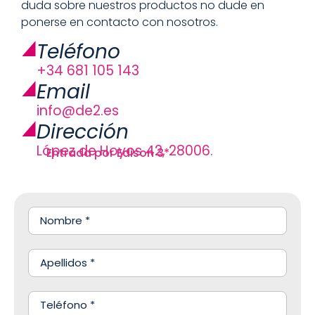
duda sobre nuestros productos no dude en
ponerse en contacto con nosotros.
Teléfono
+34 681 105 143
Email
info@de2.es
Dirección
López de Hoyos 42, 28006.
Entrada por Edison 3*